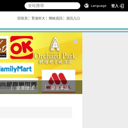
登入
Language
回首頁
育達科大
聯絡資訊
資訊入口
規章辦法
榮譽事蹟