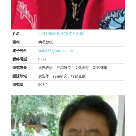
姓名
洪可銘助理教授(資管系合聘)
職稱
助理教授
電子郵件
kmh838@ydu.edu.tw
聯絡電話
6321
研究專長
廣告設計、行銷研究、文化創意、新聞傳播
授課領域
廣告學、行銷研究、行銷企劃
研究室
503-1