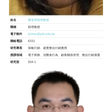
姓名
陳斐雲助理教授
職稱
助理教授
電子郵件
fychen@ydu.edu.tw
聯絡電話
6331
研究專長
策略行銷、虛實整合行銷應用
授課領域
電子商務、消費者行為、顧客關係管理、整合行銷溝通
研究室
504-1