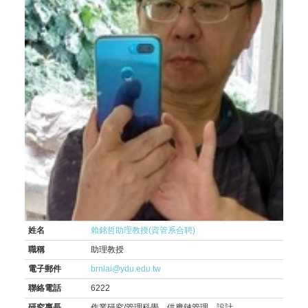
姓名
賴銘哲助理教授(資管系合聘)
職稱
助理教授
電子郵件
brnlai@ydu.edu.tw
聯絡電話
6222
研究專長
作業研究/管理科學、供應鏈管理、設計