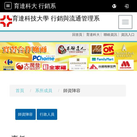
育達科大 行銷系
育達科技大學 行銷與流通管理系
Toggl
回首頁
育達科大
聯絡資訊
資訊入口
首頁
系所成員
師資陣容
師資陣容
行政人員