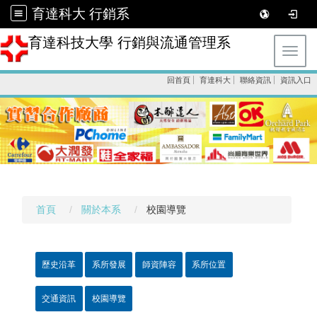
育達科大 行銷系
育達科技大學 行銷與流通管理系
Toggl
回首頁
育達科大
聯絡資訊
資訊入口
首頁
關於本系
校園導覽
歷史沿革
系所發展
師資陣容
系所位置
交通資訊
校園導覽