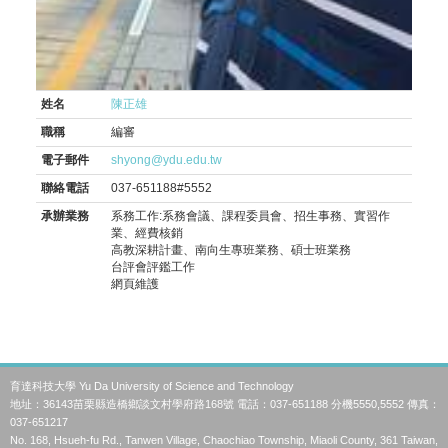
姓名
陳正雄
職稱
編審
電子郵件
shyong@ydu.edu.tw
聯絡電話
037-651188#5552
承辦業務
系務工作:系務會議、課程委員會、招生事務、實習作
業、經費核銷
高教深耕計畫、南向生專班業務、碩士班業務
台評會評鑑工作
網頁維護
育達科技大學 Yu Da University of Science and Technology
地址：36143苗栗縣造橋鄉談文村學府路168號 電話：037-651188 分機5550,5552 傳真：
037-651217
No. 168, Hsueh-fu Rd., Tanwen Village, Chaochiao Township, Miaoli County, 361 Taiwan,