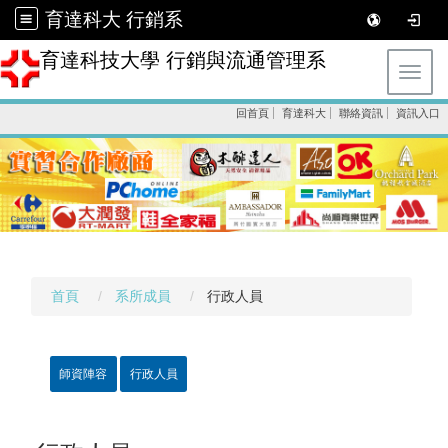
育達科大 行銷系
育達科技大學 行銷與流通管理系
Toggl
回首頁
育達科大
聯絡資訊
資訊入口
首頁
系所成員
行政人員
師資陣容
行政人員