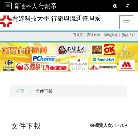
育達科大 行銷系
育達科技大學 行銷與流通管理系
Toggl
回首頁
育達科大
聯絡資訊
資訊入口
首頁
文件下載
文件下載
瀏覽人次:
17709