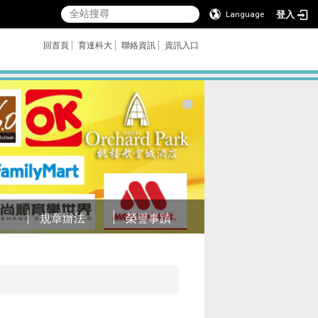
登入
Language
回首頁
育達科大
聯絡資訊
資訊入口
規章辦法
榮譽事蹟