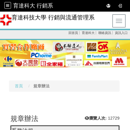
育達科大 行銷系
育達科技大學 行銷與流通管理系
Toggl
回首頁
育達科大
聯絡資訊
資訊入口
首頁
規章辦法
規章辦法
瀏覽人次:
12729