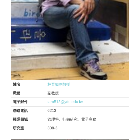
姓名
林育如副教授
職稱
副教授
電子郵件
taro513@ydu.edu.tw
聯絡電話
6213
授課領域
管理學、行銷研究、電子商務
研究室
308-3