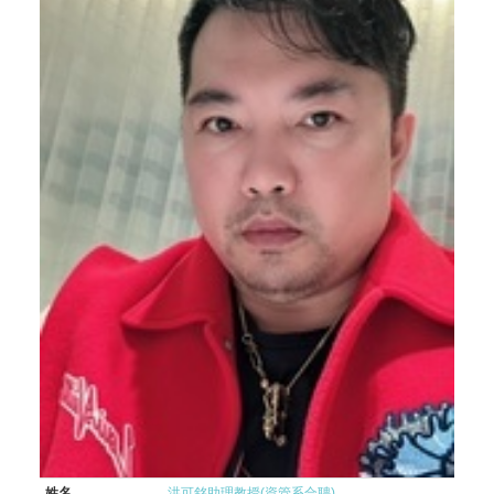
姓名
洪可銘助理教授(資管系合聘)