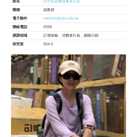
姓名
許竹筌副教授兼系主任
職稱
副教授
電子郵件
edison9@ydu.edu.tw
聯絡電話
5550
授課領域
訂價策略、消費者行為、網路行銷
研究室
504-5