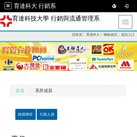
育達科大 行銷系
育達科技大學 行銷與流通管理系
Toggl
回首頁
育達科大
聯絡資訊
資訊入口
首頁
系所成員
師資陣容
行政人員