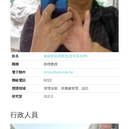
姓名
賴銘哲助理教授(資管系合聘)
職稱
助理教授
電子郵件
brnlai@ydu.edu.tw
聯絡電話
6222
授課領域
管理決策、供應鏈管理、設計
研究室
312-2
行政人員