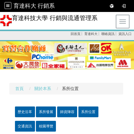
育達科大 行銷系
育達科技大學 行銷與流通管理系
Toggl
回首頁
育達科大
聯絡資訊
資訊入口
首頁
關於本系
系所位置
歷史沿革
系所發展
師資陣容
系所位置
交通資訊
校園導覽