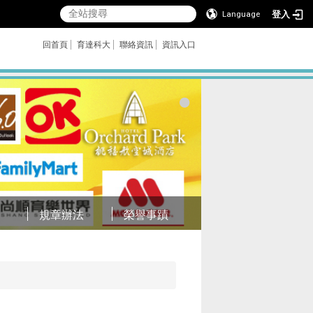
登入
Language
回首頁
育達科大
聯絡資訊
資訊入口
規章辦法
榮譽事蹟