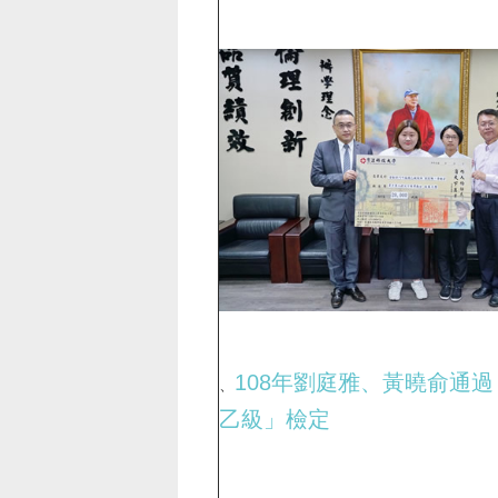
108年劉庭雅、黃曉俞通
、
乙級」檢定