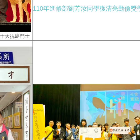
110年進修部劉芳汝同學獲清亮勤儉獎
屆十大抗癌鬥士