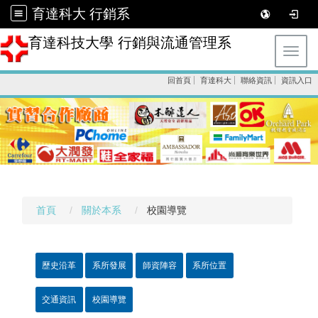
育達科大 行銷系
育達科技大學 行銷與流通管理系
Toggl
回首頁
育達科大
聯絡資訊
資訊入口
首頁
關於本系
校園導覽
歷史沿革
系所發展
師資陣容
系所位置
交通資訊
校園導覽