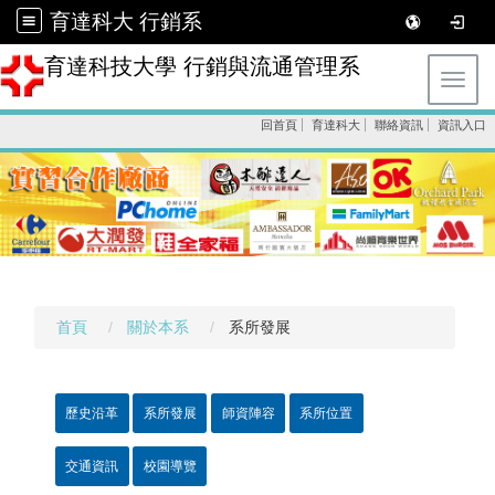
育達科大 行銷系
育達科技大學 行銷與流通管理系
Toggl
回首頁
育達科大
聯絡資訊
資訊入口
首頁
關於本系
系所發展
歷史沿革
系所發展
師資陣容
系所位置
交通資訊
校園導覽