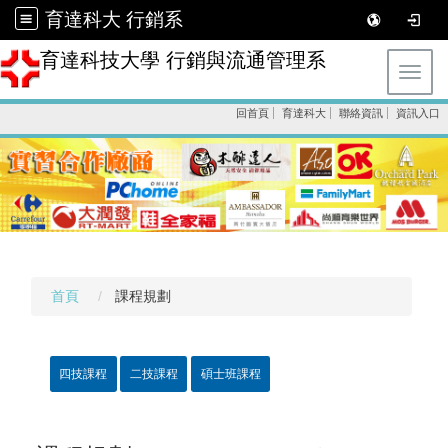
育達科大 行銷系
育達科技大學 行銷與流通管理系
Toggl
回首頁
育達科大
聯絡資訊
資訊入口
首頁
課程規劃
四技課程
二技課程
碩士班課程