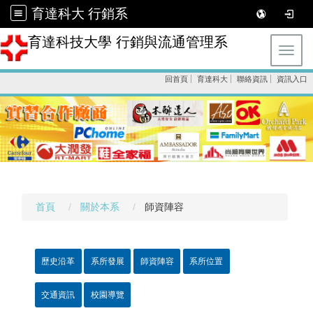
育達科大 行銷系
育達科技大學 行銷與流通管理系
Toggl
回首頁
育達科大
聯絡資訊
資訊入口
首頁
關於本系
師資陣容
歷史沿革
系所發展
師資陣容
系所位置
交通資訊
校園導覽