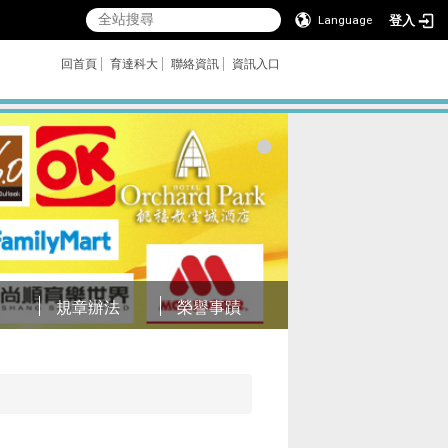
登入
Language
回首頁
育達科大
聯絡資訊
資訊入口
規章辦法
榮譽事蹟