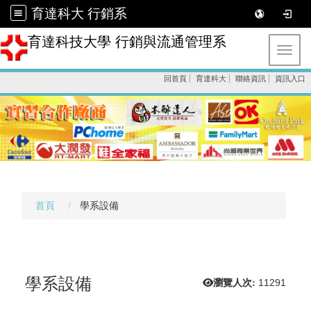
育達科大 行銷系
育達科技大學 行銷與流通管理系
Toggl
回首頁
育達科大
聯絡資訊
資訊入口
首頁
學系設備
學系設備
瀏覽人次:
11291