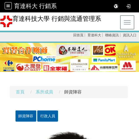
育達科大 行銷系
育達科技大學 行銷與流通管理系
Toggl
回首頁
育達科大
聯絡資訊
資訊入口
首頁
系所成員
師資陣容
師資陣容
行政人員