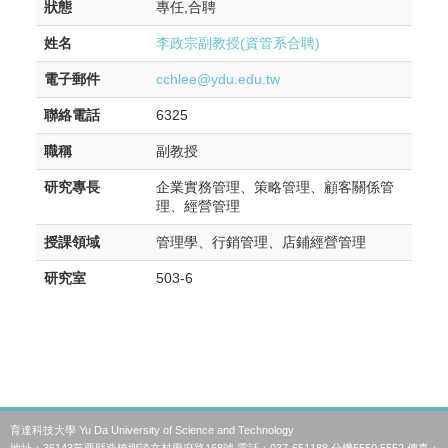
狀態
專任,合聘
姓名
李政宗副教授(資管系合聘)
電子郵件
cchlee@ydu.edu.tw
聯絡電話
6325
職稱
副教授
研究專長
企業實務管理、策略管理、顧客關係管
理、經營管理
授課領域
管理學、行銷管理、店鋪經營管理
研究室
503-6
育達科技大學 Yu Da University of Science and Technology
地址：36143苗栗縣造橋鄉談文村學府路168號 電話：037-651188 分機5550,5552 傳真：