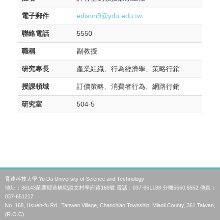
電子郵件
edison9@ydu.edu.tw
聯絡電話
5550
職稱
副教授
研究專長
產業組織、行為經濟學、策略行銷
授課領域
訂價策略、消費者行為、網路行銷
研究室
504-5
育達科技大學 Yu Da University of Science and Technology
地址：36143苗栗縣造橋鄉談文村學府路168號 電話：037-651188 分機5550,5552 傳真：
037-651217
No. 168, Hsueh-fu Rd., Tanwen Village, Chaochiao Township, Miaoli County, 361 Taiwan,
(R.O.C)