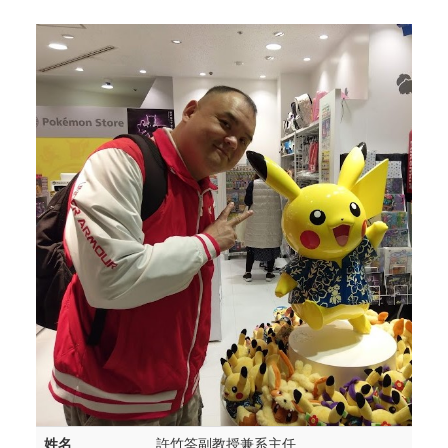
姓名
許竹筌副教授兼系主任