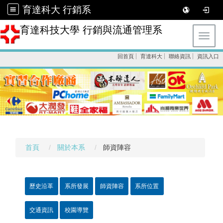
育達科大 行銷系
育達科技大學 行銷與流通管理系
Toggl
回首頁
育達科大
聯絡資訊
資訊入口
首頁
關於本系
師資陣容
歷史沿革
系所發展
師資陣容
系所位置
交通資訊
校園導覽