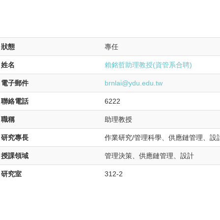
狀態
專任
姓名
賴銘哲助理教授(資管系合聘)
電子郵件
brnlai@ydu.edu.tw
聯絡電話
6222
職稱
助理教授
研究專長
作業研究/管理科學、供應鏈管理、設
授課領域
管理決策、供應鏈管理、設計
研究室
312-2