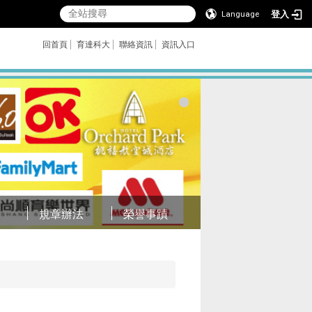
登入
Language
回首頁
育達科大
聯絡資訊
資訊入口
規章辦法
榮譽事蹟